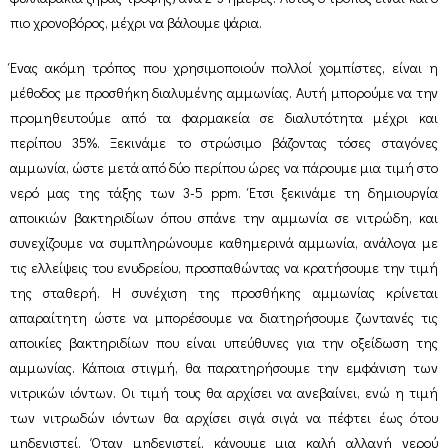
πιο χρονοβόρος, μέχρι να βάλουμε ψάρια.
Ένας ακόμη τρόπος που χρησιμοποιούν πολλοί χομπίστες, είναι η
μέθοδος με προσθήκη διαλυμένης αμμωνίας. Αυτή μπορούμε να την
προμηθευτούμε από τα φαρμακεία σε διαλυτότητα μέχρι και
περίπου 35%. Ξεκινάμε το στρώσιμο βάζοντας τόσες σταγόνες
αμμωνία, ώστε μετά από δύο περίπου ώρες να πάρουμε μια τιμή στο
νερό μας της τάξης των 3-5 ppm. Έτσι ξεκινάμε τη δημιουργία
αποικιών βακτηριδίων όπου σπάνε την αμμωνία σε νιτρώδη, και
συνεχίζουμε να συμπληρώνουμε καθημερινά αμμωνία, ανάλογα με
τις ελλείψεις του ενυδρείου, προσπαθώντας να κρατήσουμε την τιμή
της σταθερή. Η συνέχιση της προσθήκης αμμωνίας κρίνεται
απαραίτητη ώστε να μπορέσουμε να διατηρήσουμε ζωντανές τις
αποικίες βακτηριδίων που είναι υπεύθυνες για την οξείδωση της
αμμωνίας. Κάποια στιγμή, θα παρατηρήσουμε την εμφάνιση των
νιτρικών ιόντων. Οι τιμή τους θα αρχίσει να ανεβαίνει, ενώ η τιμή
των νιτρωδών ιόντων θα αρχίσει σιγά σιγά να πέφτει έως ότου
μηδενιστεί. Όταν μηδενιστεί, κάνουμε μια καλή αλλαγή νερού