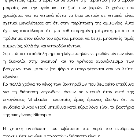
μοιραίες για την υγεία και τη ζωή των ψαριών. Ο χρόνος που
χρειάζεται για τα νιτρικά ιόντα να διασπαστούν σε νιτρικά, είναι
σχετικά μεγαλύτερος απ’ ότι στην περίπτωση της αμμωνίας. Αυτό
έχει ως αποτέλεσμα, ότι μια καθυστερημένη μέτρηση, μετά από
πρόβλημα στον κύκλο του αζώτου, μπορεί να δείξει μηδενικές τιμές
αμμωνίας, αλλά όχι και νιτρωδών ιόντων.
Συμπτώματα από δηλητηρίαση λόγω υψηλών νιτρωδών ιόντων είναι
η δυσκολία στην αναπνοή και το γρήγορο ανοιγόκλεισμα των
βράγχιων των ψαριών (τα ψάρια συμπεριφέρονται σαν να λείπει
οξυγόνο).
Για πολλά χρόνια το γένος των βακτηριδίων που θεωρείτο υπεύθυνο
για τη διάσπαση νιτρωδών ιόντων σε νιτρικά ήταν αυτό της
οικογένειας Nitrobacter. Τελευταίες όμως έρευνες έδειξαν ότι σε
ενυδρεία γλυκού νερού υπεύθυνα κατά κύριο λόγο είναι τα βακτήρια
της οικογένειας Nitrospira.
Η χημική αντίδραση που υφίσταται στο νερό του ενυδρείου
προκειμένου να γίνει η παραπάνω διάσπαση είναι η: