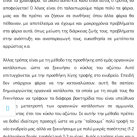
είναι τα χρυσόψαρα, τα Zebra danio κ.α. Καλό είναι αυτός ο τρόπος να
αποφεύγεται! Ο λόγος είναι ότι ταλαιπωρούμε πάρα πολύ τα ψάρια,
μιας και θα πρέπει να ζήσουν σε συνθήκες όπου άλλα ψάρια θα
πέθαιναν, με αποτέλεσμα να έχουμε και μακροχρόνια προβλήματα
στα ψάρια αυτά, όπως μείωση της διάρκειας ζωής τους, προβλήματα
στην ανάπτυξη και αναπαραγωγή τους, ευαισθησία σε μετέπειτα
αρρώστιες κ.α.
Άλλος τρόπος είναι με τη μέθοδο της προσθήκης από εμάς οργανικών
κατάλοιπων, ώστε να ξεκινήσει ο κύκλος του αζώτου. Αυτό
επιτυγχάνεται με την προσθήκη λίγης τροφής στο ενυδρείο. Επειδή
δεν υπάρχουν ψάρια να την καταναλώσουν, αυτή θα σαπίσει
δημιουργώντας οργανικά κατάλοιπα, τα οποία με τη σειρά τους θα
ξεκινήσουν να τρέφουν τα διάφορα βακτηρίδια που είναι υπεύθυνα
για τη μετατροπή των οργανικών κατάλοιπων σε αμμωνία,
ξεκινώντας έτσι τον κύκλο του αζώτου. Σε αυτήν την μέθοδο πρέπει
να δοθεί ιδιαίτερη προσοχή ώστε να μην “ταΐσουμε” πολύ τροφή το
νέο ενυδρείο μας, αλλά να ξεκινήσουμε με πολύ μικρές ποσότητες (1-2
φυλλαράκια ξηράς τροφής) ανά 2-3 ημέρες. Αυτός ο τρόπος είναι και ο