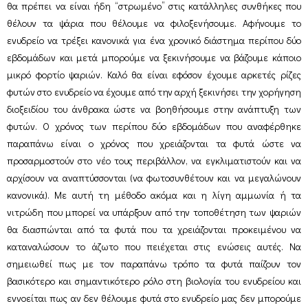
θα πρέπει να είναι ήδη “στρωμένο” στις κατάλληλες συνθήκες που
θέλουν τα ψάρια που θέλουμε να φιλοξενήσουμε. Αφήνουμε το
ενυδρείο να τρέξει κανονικά για ένα χρονικό διάστημα περίπου δύο
εβδομάδων και μετά μπορούμε να ξεκινήσουμε να βάζουμε κάποιο
μικρό φορτίο ψαριών. Καλό θα είναι εφόσον έχουμε αρκετές ρίζες
φυτών στο ενυδρείο να έχουμε από την αρχή ξεκινήσει την χορήγηση
διοξειδίου του άνθρακα ώστε να βοηθήσουμε στην ανάπτυξη των
φυτών. Ο χρόνος των περίπου δύο εβδομάδων που αναφέρθηκε
παραπάνω είναι ο χρόνος που χρειάζονται τα φυτά ώστε να
προσαρμοστούν στο νέο τους περιβάλλον, να εγκλιματιστούν και να
αρχίσουν να αναπτύσσονται (να φωτοσυνθέτουν και να μεγαλώνουν
κανονικά). Με αυτή τη μέθοδο ακόμα και η λίγη αμμωνία ή τα
νιτρώδη που μπορεί να υπάρξουν από την τοποθέτηση των ψαριών
θα διασπώνται από τα φυτά που τα χρειάζονται προκειμένου να
καταναλώσουν το άζωτο που πειέχεται στις ενώσεις αυτές. Να
σημειωθεί πως με τον παραπάνω τρόπο τα φυτά παίζουν τον
βασικότερο και σημαντικότερο ρόλο στη βιολογία του ενυδρείου και
εννοείται πως αν δεν θέλουμε φυτά στο ενυδρείο μας δεν μπορούμε