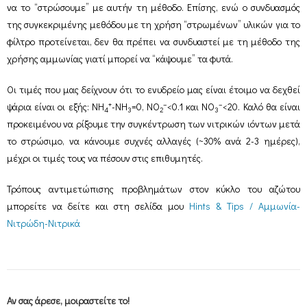
να το “στρώσουμε” με αυτήν τη μέθοδο. Επίσης, ενώ ο συνδυασμός
της συγκεκριμένης μεθόδου με τη χρήση “στρωμένων” υλικών για το
φίλτρο προτείνεται, δεν θα πρέπει να συνδυαστεί με τη μέθοδο της
χρήσης αμμωνίας γιατί μπορεί να “κάψουμε” τα φυτά.
Οι τιμές που μας δείχνουν ότι το ενυδρείο μας είναι έτοιμο να δεχθεί
+
–
–
ψάρια είναι οι εξής: ΝΗ
-ΝΗ
=0, NO
<0.1 και NO
<20. Καλό θα είναι
4
3
2
3
προκειμένου να ρίξουμε την συγκέντρωση των νιτρικών ιόντων μετά
το στρώσιμο, να κάνουμε συχνές αλλαγές (~30% ανά 2-3 ημέρες),
μέχρι οι τιμές τους να πέσουν στις επιθυμητές.
Τρόπους αντιμετώπισης προβλημάτων στον κύκλο του αζώτου
μπορείτε να δείτε και στη σελίδα μου
Ηints & Tips / Aμμωνία-
Νιτρώδη-Νιτρικά
Αν σας άρεσε, μοιραστείτε το!