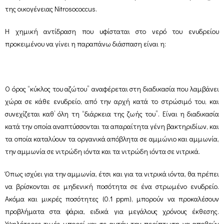
της οικογένειας Nitrosococcus.
Η χημική αντίδραση που υφίσταται στο νερό του ενυδρείου
προκειμένου να γίνει η παραπάνω διάσπαση είναι η:
Ο όρος “κύκλος του αζώτου” αναφέρεται στη διαδικασία που λαμβάνει
χώρα σε κάθε ενυδρείο, από την αρχή κατά το στρώσιμό του, και
συνεχίζεται καθ’ όλη τη “διάρκεια της ζωής του”. Είναι η διαδικασία
κατά την οποία αναπτύσσονται τα απαραίτητα γένη βακτηριδίων, και
τα οποία καταλύουν τα οργανικά απόβλητα σε αμμώνιο και αμμωνία,
την αμμωνία σε νιτρώδη ιόντα και τα νιτρώδη ιόντα σε νιτρικά.
Όπως ισχύει για την αμμωνία, έτσι και για τα νιτρικά ιόντα, θα πρέπει
να βρίσκονται σε μηδενική ποσότητα σε ένα στρωμένο ενυδρείο.
Ακόμα και μικρές ποσότητες (0.1 ppm), μπορούν να προκαλέσουν
προβλήματα στα ψάρια, ειδικά για μεγάλους χρόνους έκθεσης.
Υψηλότερες τιμές μπορεί και σε αυτήν την περίπτωση να αποβούν