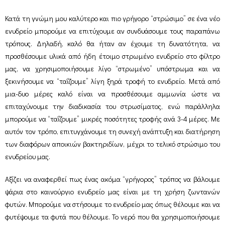
Κατά τη γνώμη μου καλύτερο και πιο γρήγορο “στρώσιμο” σε ένα νέο
ενυδρείο μπορούμε να επιτύχουμε αν συνδυάσουμε τους παραπάνω
τρόπους. Δηλαδή, καλό θα ήταν αν έχουμε τη δυνατότητα, να
προσθέσουμε υλικά από ήδη έτοιμο στρωμένο ενυδρείο στο φίλτρο
μας, να χρησιμοποιήσουμε λίγο “στρωμένο” υπόστρωμα και να
ξεκινήσουμε να “ταΐζουμε” λίγη ξηρά τροφή το ενυδρείο. Μετά από
μια-δυο μέρες καλό είναι να προσθέσουμε αμμωνία ώστε να
επιταχύνουμε την διαδικασία του στρωσίματος, ενώ παράλληλα
μπορούμε να “ταΐζουμε” μικρές ποσότητες τροφής ανά 3-4 μέρες. Με
αυτόν τον τρόπο, επιτυγχάνουμε τη συνεχή ανάπτυξη και διατήρηση
των διαφόρων αποικιών βακτηριδίων, μέχρι το τελικό στρώσιμο του
ενυδρείου μας.
Αξίζει να αναφερθεί πως ένας ακόμα “γρήγορος” τρόπος να βάλουμε
ψάρια στο καινούργιο ενυδρείο μας είναι με τη χρήση ζωντανών
φυτών. Μπορούμε να στήσουμε το ενυδρείο μας όπως θέλουμε και να
φυτέψουμε τα φυτά που θέλουμε. Το νερό που θα χρησιμοποιήσουμε