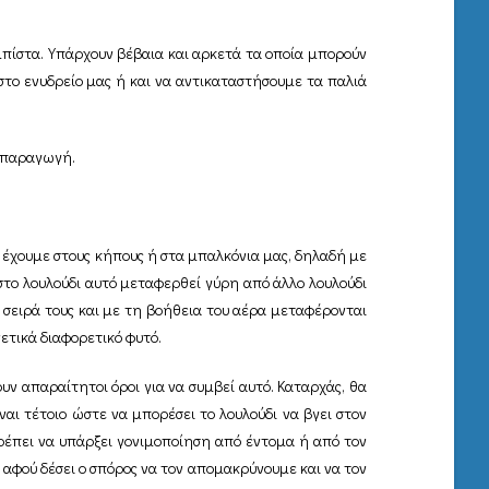
μπίστα. Υπάρχουν βέβαια και αρκετά τα οποία μπορούν
ο ενυδρείο μας ή και να αντικαταστήσουμε τα παλιά
ναπαραγωγή.
 έχουμε στους κήπους ή στα μπαλκόνια μας, δηλαδή με
 στο λουλούδι αυτό μεταφερθεί γύρη από άλλο λουλούδι
η σειρά τους και με τη βοήθεια του αέρα μεταφέρονται
νετικά διαφορετικό φυτό.
υν απαραίτητοι όροι για να συμβεί αυτό. Καταρχάς, θα
ναι τέτοιο ώστε να μπορέσει το λουλούδι να βγει στον
πρέπει να υπάρξει γονιμοποίηση από έντομα ή από τον
 αφού δέσει ο σπόρος να τον απομακρύνουμε και να τον