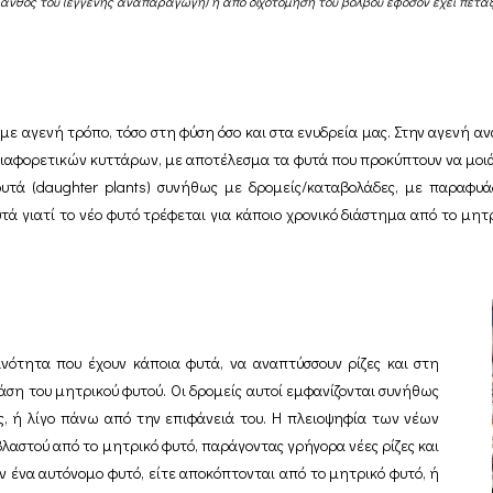
 άνθος του (εγγενής αναπαραγωγή) ή από διχοτόμηση του βολβού εφόσον έχει πετά
ε αγενή τρόπο, τόσο στη φύση όσο και στα ενυδρεία μας. Στην αγενή α
 διαφορετικών κυττάρων, με αποτέλεσμα τα φυτά που προκύπτουν να μο
 φυτά (daughter plants) συνήθως με δρομείς/καταβολάδες, με παραφ
 γιατί το νέο φυτό τρέφεται για κάποιο χρονικό διάστημα από το μητρ
ανότητα που έχουν κάποια φυτά, να αναπτύσσουν ρίζες και στη
άση του μητρικού φυτού. Οι δρομείς αυτοί εμφανίζονται συνήθως
ς, ή λίγο πάνω από την επιφάνειά του. Η πλειοψηφία των νέων
αστού από το μητρικό φυτό, παράγοντας γρήγορα νέες ρίζες και
 ένα αυτόνομο φυτό, είτε αποκόπτονται από το μητρικό φυτό, ή