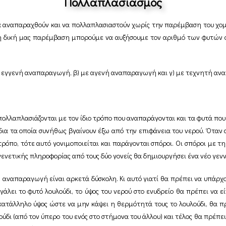
Πολλαπλασιασμός
να αναπαραχθούν και να πολλαπλασιαστούν χωρίς την παρέμβαση του χο
 δική μας παρέμβαση μπορούμε να αυξήσουμε τον αριθμό των φυτών στ
με εγγενή αναπαραγωγή, β) με αγενή αναπαραγωγή και γ) με τεχνητή α
ολλαπλασιάζονται με τον ίδιο τρόπο που αναπαράγονται και τα φυτά που
δια τα οποία συνήθως βγαίνουν έξω από την επιφάνεια του νερού. Όταν
τρόπο, τότε αυτό γονιμοποιείται και παράγονται σπόροι. Οι σπόροι με τ
γενετικής πληροφορίας από τους δύο γονείς θα δημιουργήσει ένα νέο γεν
 η αναπαραγωγή είναι αρκετά δύσκολη. Κι αυτό γιατί θα πρέπει να υπάρχο
άλει το φυτό λουλούδι, το ύψος του νερού στο ενυδρείο θα πρέπει να εί
ε κατάλληλο ύψος ώστε να μην κάψει η θερμότητά τους το λουλούδι, θα 
δι (από τον ύπερο του ενός στο στήμονα του άλλου) και τέλος θα πρέπει