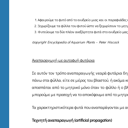
Αφαιρούμε το φυτό από το ενυδρείο μιας και οι παραφυάδες έ
Ξεχωρίζουμε τα φύλλα του φυτού ώστε να ξεχωρίσουν το μητρικ
Φυτεύουμε τα δύο πλέον ανεξάρτητα φυτά στο ενυδρείο μας
©opyright Encyclopedia of Aquarium Plants – Peter Hiscock
Αναπαραγωγή με αυτοφυή φυτάρια
Σε αυτόν τον τρόπο αναπαραγωγής νεαρά φυτάρια δημι
πάνω στα φύλλα, είτε σε μέρος του βλαστού, ή ακόμα κα
αποσπάται από το μητρικό μόνο όταν το φύλλο ή ο βλα
μπορούμε με προσοχή να το αποκόψουμε από το μητρικ
Τα χαρακτηριστικότερα φυτά που αναπαράγονται με αυτ
Τεχνητή αναπαραγωγή (artificial propagation)