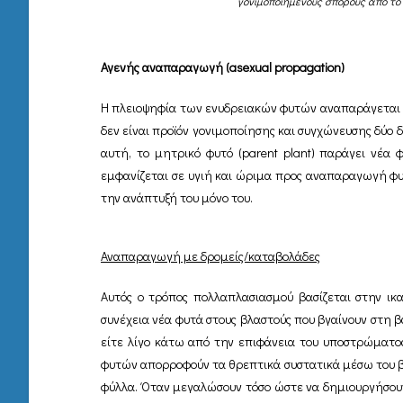
γονιμοποιημένους σπόρους από το
Αγενής αναπαραγωγή (asexual propagation)
Η πλειοψηφία των ενυδρειακών φυτών αναπαράγεται μ
δεν είναι προϊόν γονιμοποίησης και συγχώνευσης δύο
αυτή, το μητρικό φυτό (parent plant) παράγει νέα
εμφανίζεται σε υγιή και ώριμα προς αναπαραγωγή φυτά
την ανάπτυξή του μόνο του.
Αναπαραγωγή με δρομείς/καταβολάδες
Αυτός ο τρόπος πολλαπλασιασμού βασίζεται στην ικ
συνέχεια νέα φυτά στους βλαστούς που βγαίνουν στη β
είτε λίγο κάτω από την επιφάνεια του υποστρώματο
φυτών απορροφούν τα θρεπτικά συστατικά μέσω του βλ
φύλλα. Όταν μεγαλώσουν τόσο ώστε να δημιουργήσουν