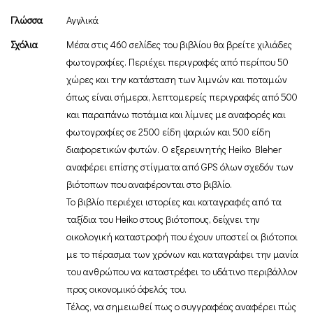
Γλώσσα
Αγγλικά
Σχόλια
Μέσα στις 460 σελίδες του βιβλίου θα βρείτε χιλιάδες
φωτογραφίες. Περιέχει περιγραφές από περίπου 50
χώρες και την κατάσταση των λιμνών και ποταμών
όπως είναι σήμερα, λεπτομερείς περιγραφές από 500
και παραπάνω ποτάμια και λίμνες με αναφορές και
φωτογραφίες σε 2500 είδη ψαριών και 500 είδη
διαφορετικών φυτών. Ο εξερευνητής Heiko Bleher
αναφέρει επίσης στίγματα από GPS όλων σχεδόν των
βιότοπων που αναφέρονται στο βιβλίο.
Το βιβλίο περιέχει ιστορίες και καταγραφές από τα
ταξίδια του Heiko στους βιότοπους, δείχνει την
οικολογική καταστροφή που έχουν υποστεί οι βιότοποι
με το πέρασμα των χρόνων και καταγράφει την μανία
του ανθρώπου να καταστρέφει το υδάτινο περιβάλλον
προς οικονομικό όφελός του.
Τέλος, να σημειωθεί πως ο συγγραφέας αναφέρει πώς