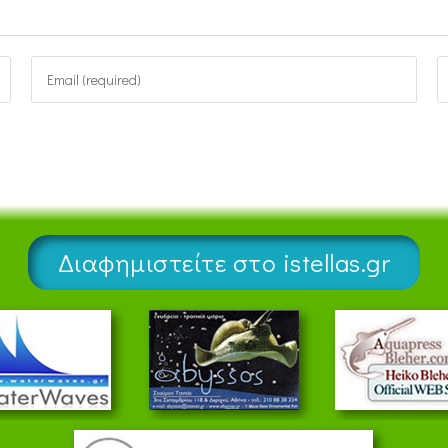
Διαφημιστείτε στο istellas.gr