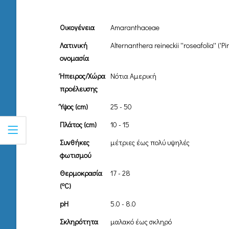
Οικογένεια
Amaranthaceae
Λατινική
Alternanthera reineckii ''roseafolia'' ('Pi
ονομασία
Ήπειρος/Χώρα
Νότια Αμερική
προέλευσης
Ύψος (cm)
25 - 50
Πλάτος (cm)
10 - 15
Συνθήκες
μέτριες έως πολύ υψηλές
φωτισμού
Θερμοκρασία
17 - 28
o
(
C)
pH
5.0 - 8.0
Σκληρότητα
μαλακό έως σκληρό