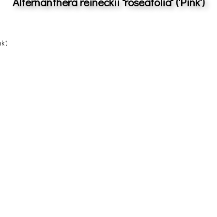
Alternanthera reineckii "roseafolia" ('Pink')
nk')