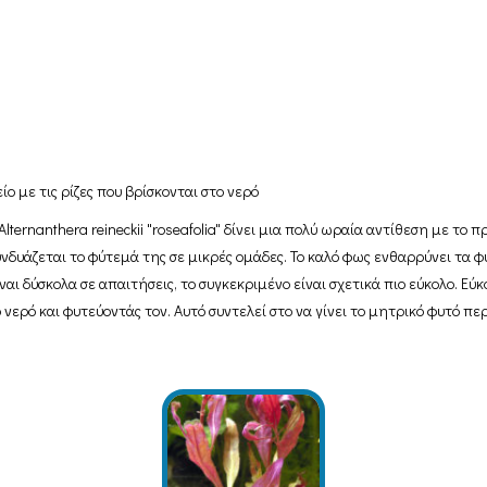
ο με τις ρίζες που βρίσκονται στο νερό
lternanthera reineckii "roseafolia" δίνει μια πολύ ωραία αντίθεση με 
συνδυάζεται το φύτεμά της σε μικρές ομάδες. Το καλό φως ενθαρρύνει τα φ
ναι δύσκολα σε απαιτήσεις, το συγκεκριμένο είναι σχετικά πιο εύκολο. 
ο νερό και φυτεύοντάς τον. Αυτό συντελεί στο να γίνει το μητρικό φυτό 