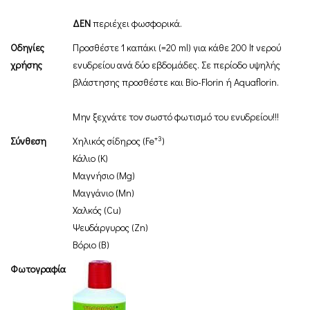
ΔΕΝ
περιέχει φωσφορικά.
Οδηγίες
Προσθέστε 1 καπάκι (=20 ml) για κάθε 200 lt νερού
χρήσης
ενυδρείου ανά δύο εβδομάδες. Σε περίοδο υψηλής
βλάστησης προσθέστε και Bio-Florin ή Αquaflorin.
Μην ξεχνάτε τον σωστό φωτισμό του ενυδρείου!!!
+3
Σύνθεση
Χηλικός σίδηρος (Fe
)
Κάλιο (Κ)
Μαγνήσιο (Mg)
Μαγγάνιο (Mn)
Χαλκός (Cu)
Ψευδάργυρος (Zn)
Βόριο (B)
Φωτογραφία