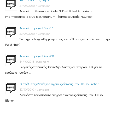
Τεστ Ποιότητας Νερού
27/07/2020
1 Comment
Aquarium Pharmaceuticals NH3-NH4 test Aquarium
Pharmaceuticals NO2 test Aquarium Pharmaceuticals NO3 test
Aquarium project 5 – v1.1
23/07/2020
1 Comment
Σύστημα ελέγχου θερμοκρασίας και ρύθμισης στροφών ανεμιστήρα
PWM (4pin)
Aquarium project 4 – v2.0
14/10/2018
1 Comment
Ελεγκτής σταδιακής Ανατολής/Δύσης λαμπτήρων LED για το
ενυδρείο που δεν …
Ο απόλυτος οδηγός για άγριους δίσκους… του Heiko Bleher
17/10/2010
1 Comment
Διαβάστε τον απόλυτο οδηγό για άγριους δίσκους… του Heiko
Bleher