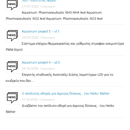
Τεστ Ποιότητας Νερού
27/07/2020
1 Comment
Aquarium Pharmaceuticals NH3-NH4 test Aquarium
Pharmaceuticals NO2 test Aquarium Pharmaceuticals NO3 test
Aquarium project 5 – v1.1
23/07/2020
1 Comment
Σύστημα ελέγχου θερμοκρασίας και ρύθμισης στροφών ανεμιστήρα
PWM (4pin)
Aquarium project 4 – v2.0
14/10/2018
1 Comment
Ελεγκτής σταδιακής Ανατολής/Δύσης λαμπτήρων LED για το
ενυδρείο που δεν …
Ο απόλυτος οδηγός για άγριους δίσκους… του Heiko Bleher
17/10/2010
1 Comment
Διαβάστε τον απόλυτο οδηγό για άγριους δίσκους… του Heiko
Bleher