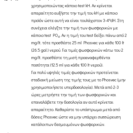
χρησιμοποιώντας κάποιο test kH. Αν κρίνεται
απαραίτητο αυξήστε την τιμή του kH με κάποιο
o
προϊόν ώστε αυτή να είναι τουλάχιστον 3-4
dH. Στη
συνέχεια ελέγξτε την τιμή των φωσφορικών με
κάποιο test PO
. Αν η τιμή του test δείξει πάνω από 2
4
mg/lt, τότε προσθέστε 25 ml Phosvec για κάθε 100 lt
(26.5 gal.) νερού. Για τιμές φωσφορικών κάτω του 2
mg/lt, προσθέστε τη μισή προαναφερθέντα
ποσότητα (12.5 ml για κάθε 100 lt νερού).
Για πολύ υψηλές τιμές φωσφορικών προτείνεται
σταδιακή μείωση της τιμής τους με το Phosvec (μην
χρησιμοποιήσετε υπερδοσολογία). Μετά από 2-3
ώρες μετρήστε την τιμή των φωσφορικών και
επαναλάβετε την δοσολογία αν αυτό κρίνεται
απαραίτητο. Καθαρίστε το υπόστρωμα μετά από
δόσεις Phosvec ώστε να μην υπάρχει συσσώρευση
κατάλοιπων δεσμευμένων φωσφορικών.