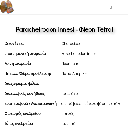
Paracheirodon innesi - (Neon Tetra)
Οικογένεια
Characidae
Επιστημονική ονομασία
Paracheirodon innesi
Κοινή ονομασία
Neon Tetra
Ήπειρος/Χώρα προέλευσης
Νότια Αμερική
Διαχωρισμός φύλου
-
Διατροφικές συνήθειες
παμφάγο
Συμπεριφορά / Αναπαραγωγή
σμηνόψαρο - εύκολο ψάρι - ωοτόκο
Φωτισμός ενυδρείου
υψηλός
Τύπος ενυδρείου
με φυτά