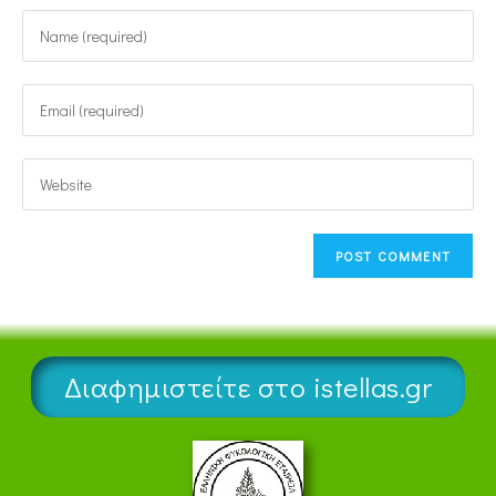
Διαφημιστείτε στο istellas.gr