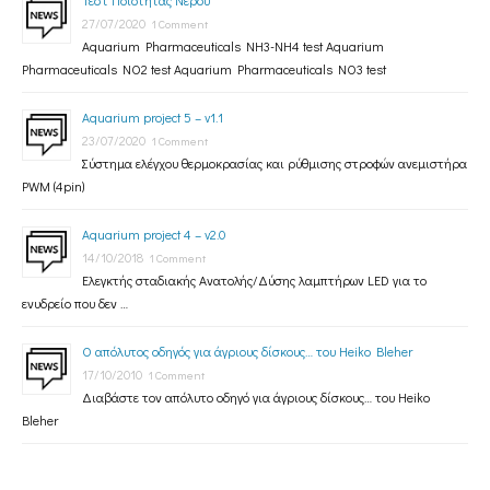
Τεστ Ποιότητας Νερού
27/07/2020
1 Comment
Aquarium Pharmaceuticals NH3-NH4 test Aquarium
Pharmaceuticals NO2 test Aquarium Pharmaceuticals NO3 test
Aquarium project 5 – v1.1
23/07/2020
1 Comment
Σύστημα ελέγχου θερμοκρασίας και ρύθμισης στροφών ανεμιστήρα
PWM (4pin)
Aquarium project 4 – v2.0
14/10/2018
1 Comment
Ελεγκτής σταδιακής Ανατολής/Δύσης λαμπτήρων LED για το
ενυδρείο που δεν …
Ο απόλυτος οδηγός για άγριους δίσκους… του Heiko Bleher
17/10/2010
1 Comment
Διαβάστε τον απόλυτο οδηγό για άγριους δίσκους… του Heiko
Bleher