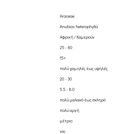
Araceae
Anubias heterophylla
Αφρική / Καμερούν
25 - 60
15+
πολύ χαμηλές έως υψηλές
20 - 30
5.5 - 8.0
πολύ μαλακό έως σκληρό
πολύ αργή
μέτριο
ναι