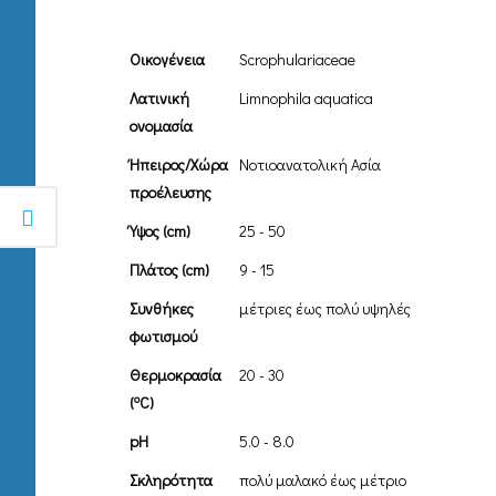
Οικογένεια
Scrophulariaceae
Λατινική
Limnophila aquatica
ονομασία
Ήπειρος/Χώρα
Nοτιοανατολική Ασία
προέλευσης
Ύψος (cm)
25 - 50
Πλάτος (cm)
9 - 15
Συνθήκες
μέτριες έως πολύ υψηλές
φωτισμού
Θερμοκρασία
20 - 30
o
(
C)
pH
5.0 - 8.0
Σκληρότητα
πολύ μαλακό έως μέτριο