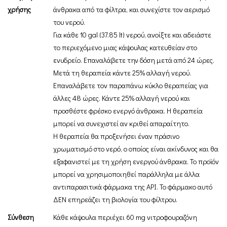
χρήσης
άνθρακα από τα φίλτρα, και συνεχίστε τον αερισμό
του νερού.
Για κάθε 10 gal (37.85 lt) νερού, ανοίξτε και αδειάστε
το περιεχόμενο μιας κάψουλας κατευθείαν στο
ενυδρείο. Επαναλάβετε την δόση μετά από 24 ώρες.
Μετά τη θεραπεία κάντε 25% αλλαγή νερού.
Επαναλάβετε τον παραπάνω κύκλο θεραπείας για
άλλες 48 ώρες. Κάντε 25% αλλαγή νερού και
προσθέστε φρέσκο ενεργό άνθρακα. Η θεραπεία
μπορεί να συνεχιστεί αν κριθεί απαραίτητο.
Η θεραπεία θα προξενήσει έναν πράσινο
χρωματισμό στο νερό, ο οποίος είναι ακίνδυνος και θα
εξαφανιστεί με τη χρήση ενεργού άνθρακα. Το προϊόν
μπορεί να χρησιμοποιηθεί παράλληλα με άλλα
αντιπαρασιτικά φάρμακα της API. Το φάρμακο αυτό
ΔΕΝ επηρεάζει τη βιολογία του φίλτρου.
Σύνθεση
Κάθε κάψουλα περιέχει 60 mg νιτροφουραζόνη