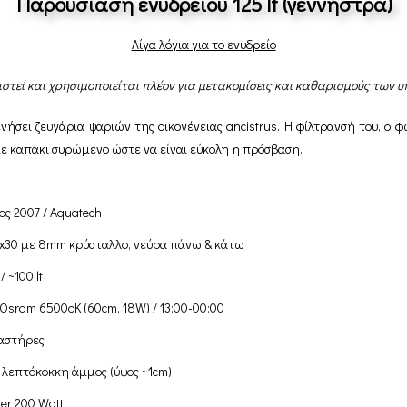
Παρουσίαση ενυδρείου 125 lt (γεννήστρα)
Λίγα λόγια για το ενυδρείο
ιστεί και χρησιμοποιείται πλέον για μετακομίσεις και καθαρισμούς των 
ήσει ζευγάρια ψαριών της οικογένειας ancistrus. Η φίλτρανσή του, ο φ
 με καπάκι συρώμενο ώστε να είναι εύκολη η πρόσβαση.
ος 2007 / Aquatech
x30 με 8mm κρύσταλλο, νεύρα πάνω & κάτω
 / ~100 lt
 Osram 6500oK (60cm, 18W) / 13:00-00:00
αστήρες
 λεπτόκοκκη άμμος (ύψος ~1cm)
ger 200 Watt