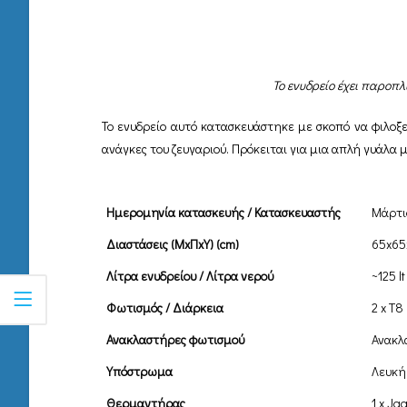
Το ενυδρείο έχει παροπλ
Το ενυδρείο αυτό κατασκευάστηκε με σκοπό να φιλοξεν
ανάγκες του ζευγαριού. Πρόκειται για μια απλή γυάλα
Ημερομηνία κατασκευής / Κατασκευαστής
Μάρτι
Διαστάσεις (ΜxΠxΥ) (cm)
65x65
Λίτρα ενυδρείου / Λίτρα νερού
~125 lt
Φωτισμός / Διάρκεια
2 x T8
Ανακλαστήρες φωτισμού
Ανακλ
Υπόστρωμα
Λευκή
Θερμαντήρας
1 x Ja