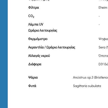
Φίλτρα
Eheim 
CO
-
2
Λάμπα UV
-
Ωράριο λειτουργίας
Θερμόμετρο
Ψηφι
Αεραντλία / Ωράριο λειτουργίας
Sera (
Αλλαγές νερού
Όποτε
Διάφορα
DIY δι
Ψάρια
Ancistrus sp.3 (Bristleno
Φυτά
Sagittaria subulata