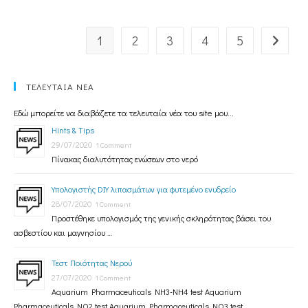
1
2
3
4
5
ΤΕΛΕΥΤΑΙΑ ΝΕΑ
Εδώ μπορείτε να διαβάζετε τα τελευταία νέα του site μου...
Hints & Tips
29/07/2020
1 Comment
Πίνακας διαλυτότητας ενώσεων στο νερό
Υπολογιστής DIY λιπασμάτων για φυτεμένο ενυδρείο
28/07/2020
1 Comment
Προστέθηκε υπολογισμός της γενικής σκληρότητας βάσει του
ασβεστίου και μαγνησίου …
Τεστ Ποιότητας Νερού
27/07/2020
1 Comment
Aquarium Pharmaceuticals NH3-NH4 test Aquarium
Pharmaceuticals NO2 test Aquarium Pharmaceuticals NO3 test