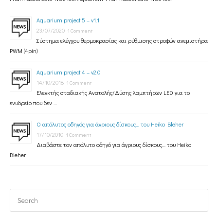
Aquarium project 5 – v1.1
23/07/2020
1 Comment
Σύστημα ελέγχου θερμοκρασίας και ρύθμισης στροφών ανεμιστήρα
PWM (4pin)
Aquarium project 4 – v2.0
14/10/2018
1 Comment
Ελεγκτής σταδιακής Ανατολής/Δύσης λαμπτήρων LED για το
ενυδρείο που δεν …
Ο απόλυτος οδηγός για άγριους δίσκους… του Heiko Bleher
17/10/2010
1 Comment
Διαβάστε τον απόλυτο οδηγό για άγριους δίσκους… του Heiko
Bleher