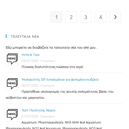
1
2
3
4
ΤΕΛΕΥΤΑΙΑ ΝΕΑ
Εδώ μπορείτε να διαβάζετε τα τελευταία νέα του site μου...
Hints & Tips
29/07/2020
1 Comment
Πίνακας διαλυτότητας ενώσεων στο νερό
Υπολογιστής DIY λιπασμάτων για φυτεμένο ενυδρείο
28/07/2020
1 Comment
Προστέθηκε υπολογισμός της γενικής σκληρότητας βάσει του
ασβεστίου και μαγνησίου …
Τεστ Ποιότητας Νερού
27/07/2020
1 Comment
Aquarium Pharmaceuticals NH3-NH4 test Aquarium
Pharmaceuticals NO2 test Aquarium Pharmaceuticals NO3 test