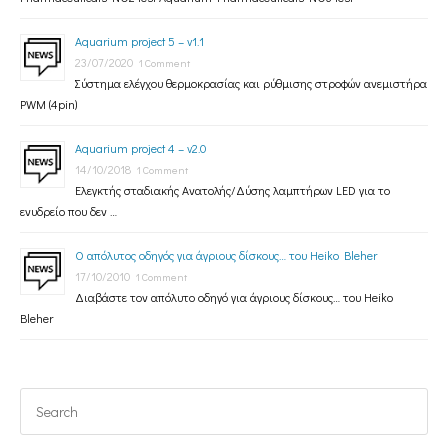
Aquarium project 5 – v1.1
23/07/2020
1 Comment
Σύστημα ελέγχου θερμοκρασίας και ρύθμισης στροφών ανεμιστήρα
PWM (4pin)
Aquarium project 4 – v2.0
14/10/2018
1 Comment
Ελεγκτής σταδιακής Ανατολής/Δύσης λαμπτήρων LED για το
ενυδρείο που δεν …
Ο απόλυτος οδηγός για άγριους δίσκους… του Heiko Bleher
17/10/2010
1 Comment
Διαβάστε τον απόλυτο οδηγό για άγριους δίσκους… του Heiko
Bleher