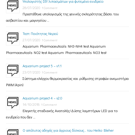
Υπολογιστής DIY λιπασμάτων για φυτεμένο ενυδρείο
28/07/2020
1 Comment
Προστέθηκε υπολογισμός της γενικής σκληρότητας βάσει του
ασβεστίου και μαγνησίου …
Τεστ Ποιότητας Νερού
27/07/2020
1 Comment
Aquarium Pharmaceuticals NH3-NH4 test Aquarium
Pharmaceuticals NO2 test Aquarium Pharmaceuticals NO3 test
Aquarium project 5 – v1.1
23/07/2020
1 Comment
Σύστημα ελέγχου θερμοκρασίας και ρύθμισης στροφών ανεμιστήρα
PWM (4pin)
Aquarium project 4 – v2.0
14/10/2018
1 Comment
Ελεγκτής σταδιακής Ανατολής/Δύσης λαμπτήρων LED για το
ενυδρείο που δεν …
Ο απόλυτος οδηγός για άγριους δίσκους… του Heiko Bleher