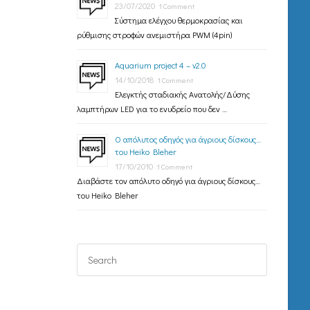
23/07/2020
1 Comment
Σύστημα ελέγχου θερμοκρασίας και
ρύθμισης στροφών ανεμιστήρα PWM (4pin)
Aquarium project 4 – v2.0
14/10/2018
1 Comment
Ελεγκτής σταδιακής Ανατολής/Δύσης
λαμπτήρων LED για το ενυδρείο που δεν …
Ο απόλυτος οδηγός για άγριους δίσκους…
του Heiko Bleher
17/10/2010
1 Comment
Διαβάστε τον απόλυτο οδηγό για άγριους δίσκους…
του Heiko Bleher