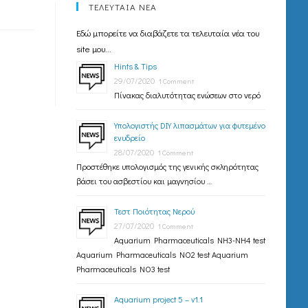
ΤΕΛΕΥΤΑΙΑ ΝΕΑ
Εδώ μπορείτε να διαβάζετε τα τελευταία νέα του
site μου...
Hints & Tips
29/07/2020
1 Comment
Πίνακας διαλυτότητας ενώσεων στο νερό
Υπολογιστής DIY λιπασμάτων για φυτεμένο
ενυδρείο
28/07/2020
1 Comment
Προστέθηκε υπολογισμός της γενικής σκληρότητας
βάσει του ασβεστίου και μαγνησίου …
Τεστ Ποιότητας Νερού
27/07/2020
1 Comment
Aquarium Pharmaceuticals NH3-NH4 test
Aquarium Pharmaceuticals NO2 test Aquarium
Pharmaceuticals NO3 test
Aquarium project 5 – v1.1