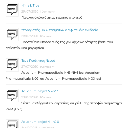
Hints & Tips
29/07/2020
1 Comment
Πίνακας διαλυτότητας ενώσεων στο νερό
Υπολογιστής DIY λιπασμάτων για φυτεμένο ενυδρείο
28/07/2020
1 Comment
Προστέθηκε υπολογισμός της γενικής σκληρότητας βάσει του
ασβεστίου και μαγνησίου …
Τεστ Ποιότητας Νερού
27/07/2020
1 Comment
Aquarium Pharmaceuticals NH3-NH4 test Aquarium
Pharmaceuticals NO2 test Aquarium Pharmaceuticals NO3 test
Aquarium project 5 – v1.1
23/07/2020
1 Comment
Σύστημα ελέγχου θερμοκρασίας και ρύθμισης στροφών ανεμιστήρα
PWM (4pin)
Aquarium project 4 – v2.0
14/10/2018
1 Comment