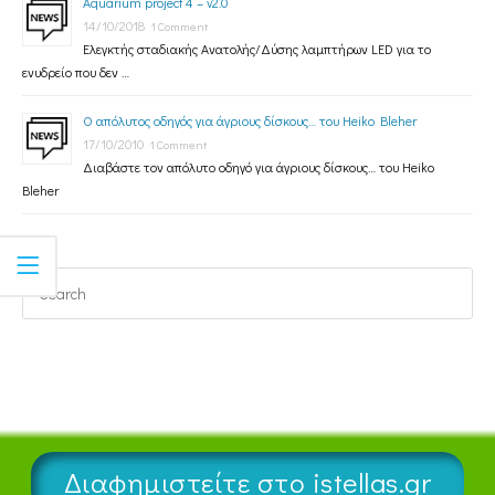
Aquarium project 4 – v2.0
14/10/2018
1 Comment
Ελεγκτής σταδιακής Ανατολής/Δύσης λαμπτήρων LED για το
ενυδρείο που δεν …
Ο απόλυτος οδηγός για άγριους δίσκους… του Heiko Bleher
17/10/2010
1 Comment
Διαβάστε τον απόλυτο οδηγό για άγριους δίσκους… του Heiko
Bleher
Διαφημιστείτε στο istellas.gr