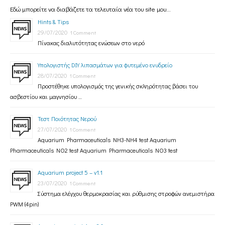
Εδώ μπορείτε να διαβάζετε τα τελευταία νέα του site μου...
Hints & Tips
29/07/2020
1 Comment
Πίνακας διαλυτότητας ενώσεων στο νερό
Υπολογιστής DIY λιπασμάτων για φυτεμένο ενυδρείο
28/07/2020
1 Comment
Προστέθηκε υπολογισμός της γενικής σκληρότητας βάσει του
ασβεστίου και μαγνησίου …
Τεστ Ποιότητας Νερού
27/07/2020
1 Comment
Aquarium Pharmaceuticals NH3-NH4 test Aquarium
Pharmaceuticals NO2 test Aquarium Pharmaceuticals NO3 test
Aquarium project 5 – v1.1
23/07/2020
1 Comment
Σύστημα ελέγχου θερμοκρασίας και ρύθμισης στροφών ανεμιστήρα
PWM (4pin)