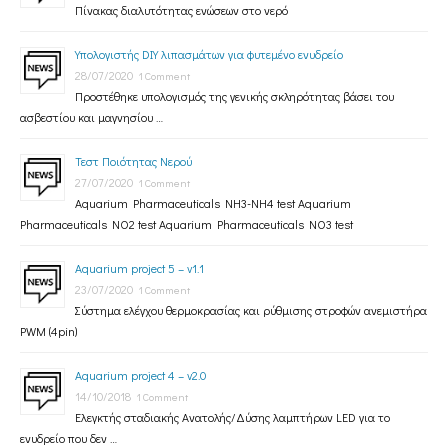
Πίνακας διαλυτότητας ενώσεων στο νερό
Υπολογιστής DIY λιπασμάτων για φυτεμένο ενυδρείο
28/07/2020
1 Comment
Προστέθηκε υπολογισμός της γενικής σκληρότητας βάσει του
ασβεστίου και μαγνησίου …
Τεστ Ποιότητας Νερού
27/07/2020
1 Comment
Aquarium Pharmaceuticals NH3-NH4 test Aquarium
Pharmaceuticals NO2 test Aquarium Pharmaceuticals NO3 test
Aquarium project 5 – v1.1
23/07/2020
1 Comment
Σύστημα ελέγχου θερμοκρασίας και ρύθμισης στροφών ανεμιστήρα
PWM (4pin)
Aquarium project 4 – v2.0
14/10/2018
1 Comment
Ελεγκτής σταδιακής Ανατολής/Δύσης λαμπτήρων LED για το
ενυδρείο που δεν …