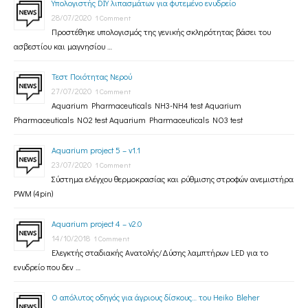
Υπολογιστής DIY λιπασμάτων για φυτεμένο ενυδρείο
28/07/2020
1 Comment
Προστέθηκε υπολογισμός της γενικής σκληρότητας βάσει του
ασβεστίου και μαγνησίου …
Τεστ Ποιότητας Νερού
27/07/2020
1 Comment
Aquarium Pharmaceuticals NH3-NH4 test Aquarium
Pharmaceuticals NO2 test Aquarium Pharmaceuticals NO3 test
Aquarium project 5 – v1.1
23/07/2020
1 Comment
Σύστημα ελέγχου θερμοκρασίας και ρύθμισης στροφών ανεμιστήρα
PWM (4pin)
Aquarium project 4 – v2.0
14/10/2018
1 Comment
Ελεγκτής σταδιακής Ανατολής/Δύσης λαμπτήρων LED για το
ενυδρείο που δεν …
Ο απόλυτος οδηγός για άγριους δίσκους… του Heiko Bleher