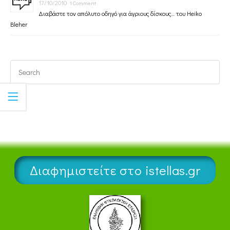
17/10/2010
1 Comment
Διαβάστε τον απόλυτο οδηγό για άγριους δίσκους… του Heiko
Bleher
Διαφημιστείτε στο istellas.gr