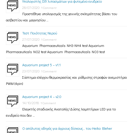
Υπολογιστής DIY λιπασμάτων για φυτεμένο ενυδρείο
28/07/2020
1 Comment
Προστέθηκε υπολογισμός της γενικής σκληρότητας βάσει του
ασβεστίου και μαγνησίου …
Τεστ Ποιότητας Νερού
27/07/2020
1 Comment
Aquarium Pharmaceuticals NH3-NH4 test Aquarium
Pharmaceuticals NO2 test Aquarium Pharmaceuticals NO3 test
Aquarium project 5 – v1.1
23/07/2020
1 Comment
Σύστημα ελέγχου θερμοκρασίας και ρύθμισης στροφών ανεμιστήρα
PWM (4pin)
Aquarium project 4 – v2.0
14/10/2018
1 Comment
Ελεγκτής σταδιακής Ανατολής/Δύσης λαμπτήρων LED για το
ενυδρείο που δεν …
Ο απόλυτος οδηγός για άγριους δίσκους… του Heiko Bleher