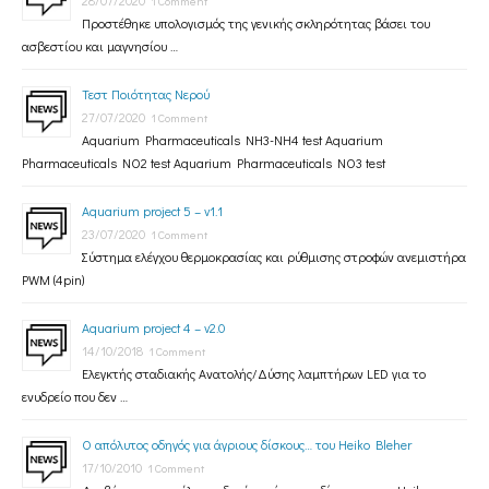
28/07/2020
1 Comment
Προστέθηκε υπολογισμός της γενικής σκληρότητας βάσει του
ασβεστίου και μαγνησίου …
Τεστ Ποιότητας Νερού
27/07/2020
1 Comment
Aquarium Pharmaceuticals NH3-NH4 test Aquarium
Pharmaceuticals NO2 test Aquarium Pharmaceuticals NO3 test
Aquarium project 5 – v1.1
23/07/2020
1 Comment
Σύστημα ελέγχου θερμοκρασίας και ρύθμισης στροφών ανεμιστήρα
PWM (4pin)
Aquarium project 4 – v2.0
14/10/2018
1 Comment
Ελεγκτής σταδιακής Ανατολής/Δύσης λαμπτήρων LED για το
ενυδρείο που δεν …
Ο απόλυτος οδηγός για άγριους δίσκους… του Heiko Bleher
17/10/2010
1 Comment