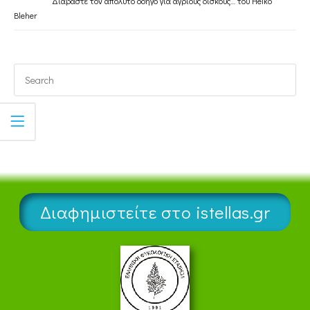
Διαβάστε τον απόλυτο οδηγό για άγριους δίσκους… του Heiko
Bleher
Διαφημιστείτε στο istellas.gr