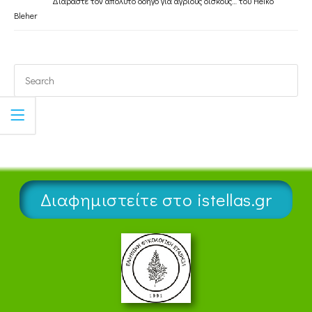
Διαβάστε τον απόλυτο οδηγό για άγριους δίσκους… του Heiko
Bleher
Διαφημιστείτε στο istellas.gr