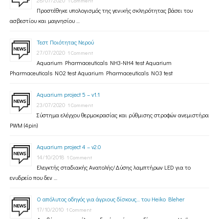
28/07/2020
1 Comment
Προστέθηκε υπολογισμός της γενικής σκληρότητας βάσει του
ασβεστίου και μαγνησίου …
Τεστ Ποιότητας Νερού
27/07/2020
1 Comment
Aquarium Pharmaceuticals NH3-NH4 test Aquarium
Pharmaceuticals NO2 test Aquarium Pharmaceuticals NO3 test
Aquarium project 5 – v1.1
23/07/2020
1 Comment
Σύστημα ελέγχου θερμοκρασίας και ρύθμισης στροφών ανεμιστήρα
PWM (4pin)
Aquarium project 4 – v2.0
14/10/2018
1 Comment
Ελεγκτής σταδιακής Ανατολής/Δύσης λαμπτήρων LED για το
ενυδρείο που δεν …
Ο απόλυτος οδηγός για άγριους δίσκους… του Heiko Bleher
17/10/2010
1 Comment